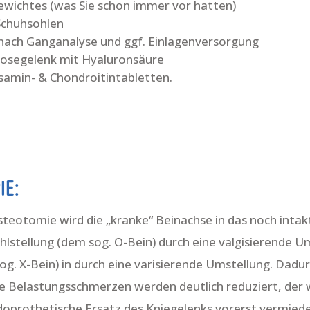
wichtes (was Sie schon immer vor hatten)
Schuhsohlen
nach Ganganalyse und ggf. Einlagenversorgung
hrosegelenk mit Hyaluronsäure
amin- & Chondroitintabletten.
IE:
teotomie wird die „kranke“ Beinachse in das noch int
ehlstellung (dem sog. O-Bein) durch eine valgisierende Um
og. X-Bein) in durch eine varisierende Umstellung. Dadu
die Belastungsschmerzen werden deutlich reduziert, der 
doprothetische Ersatz des Kniegelenks vorerst vermied