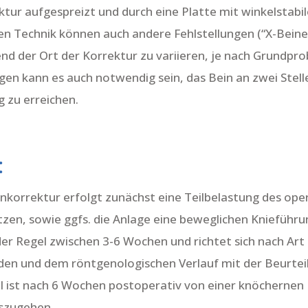
ktur aufgespreizt und durch eine Platte mit winkelstab
ichen Technik können auch andere Fehlstellungen (“X-Bein
d der Ort der Korrektur zu variieren, je nach Grundprob
en kann es auch notwendig sein, das Bein an zwei Stelle
g zu erreichen.
:
korrektur erfolgt zunächst eine Teilbelastung des oper
en, sowie ggfs. die Anlage eine beweglichen Knieführu
der Regel zwischen 3-6 Wochen und richtet sich nach Art
den und dem röntgenologischen Verlauf mit der Beurtei
l ist nach 6 Wochen postoperativ von einer knöcherne
uszugehen.