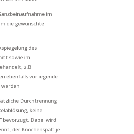
r Ganzbeinaufnahme im
 um die gewünschte
nkspiegelung des
nitt sowie im
ehandelt, z.B.
n ebenfalls vorliegende
t werden.
sätzliche Durchtrennung
elablösung, keine
” bevorzugt. Dabei wird
ennt, der Knochenspalt je