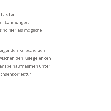
uftreten.
en, Lähmungen,
nd hier als mögliche
zeigenden Kniescheiben
zwischen den Kniegelenken
 Ganzbeinaufnahmen unter
achsenkorrektur