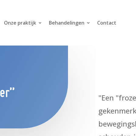
Onze praktijk
Behandelingen
Contact
er”
"Een "froz
gekenmerkt
bewegings