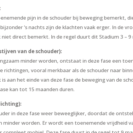
:
enemende pijn in de schouder bij beweging bemerkt, die
t bijzonder ’s nachts zijn de klachten vaak erger. In de 
iet direct bemerkt. In de regel duurt dit Stadium 3 – 
stijven van de schouder):
langzaam minder worden, ontstaat in deze fase een to
e richtingen, vooral merkbaar als de schouder naar bin
k is aan het einde van deze fase de beweging van de s
fase kan tot 15 maanden duren.
ichting):
r in deze fase weer beweeglijker, doordat de ontstekin
m minder worden. Er wordt een toenemende vrijdheid 
r compleet mobiel. Deze fase duurt in de regel tot 9 m