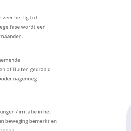
 zeer heftig tot
vroege fase wordt een
9 maanden.
enemende
nen of Buiten gedraaid
chouder nagenoeg
gen / irritatie in het
van beweging bemerkt en
aanden.